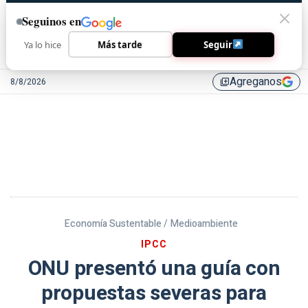
Seguinos en
Ya lo hice
Más tarde
Seguir
Agreganos
8/8/2026
library_add
Economía Sustentable /
Medioambiente
IPCC
ONU presentó una guía con
propuestas severas para