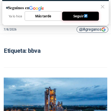
Seguinos en
Ya lo hice
Más tarde
Seguir
Agreganos
7/8/2026
library_add
Etiqueta:
bbva