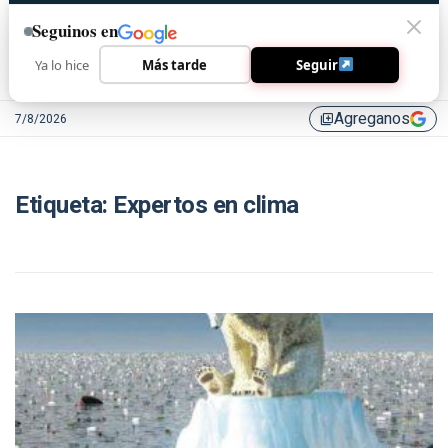
Seguinos en
Ya lo hice
Más tarde
Seguir
Agreganos
7/8/2026
library_add
Etiqueta:
Expertos en clima