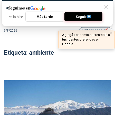
Seguinos en
Ya lo hice
Más tarde
Seguir
Agreganos
6/8/2026
library_add
Etiqueta:
ambiente