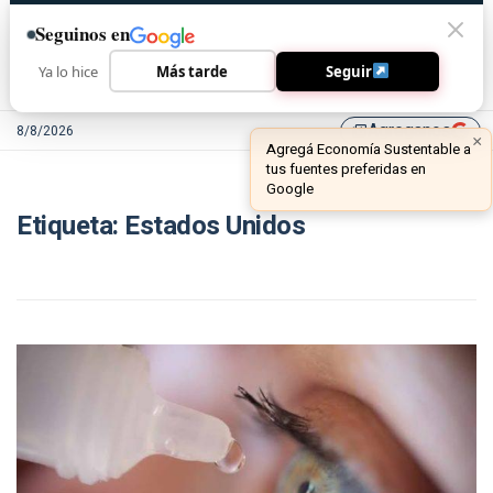
Seguinos en
Ya lo hice
Más tarde
Seguir
Agreganos
8/8/2026
library_add
Etiqueta:
Estados Unidos