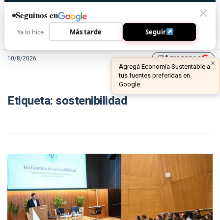
Seguinos en
Ya lo hice
Más tarde
Seguir
Agreganos
10/8/2026
library_add
Etiqueta:
sostenibilidad