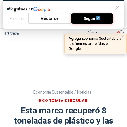
Seguinos en
Ya lo hice
Más tarde
Seguir
Agreganos
6/8/2026
library_add
Economía Sustentable /
Noticias
ECONOMÍA CIRCULAR
Esta marca recuperó 8
toneladas de plástico y las