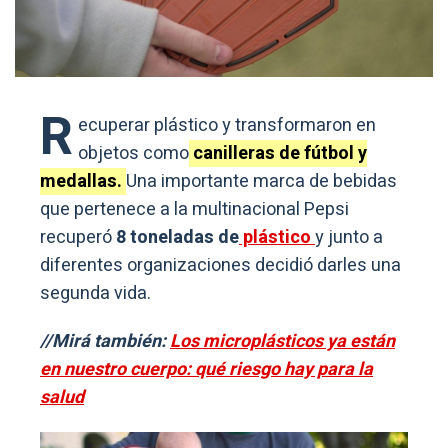
R
ecuperar plástico y transformaron en
objetos como
canilleras de fútbol y
medallas.
Una importante marca de bebidas
que pertenece a la multinacional Pepsi
recuperó
8 toneladas de
plástico
y junto a
diferentes organizaciones decidió darles una
segunda vida.
//Mirá también:
Los microplásticos ya están
en nuestro cuerpo: qué riesgo hay para la
salud