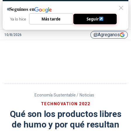
Seguinos en
Ya lo hice
Más tarde
Seguir
Agreganos
10/8/2026
library_add
Economía Sustentable /
Noticias
TECHNOVATION 2022
Qué son los productos libres
de humo y por qué resultan