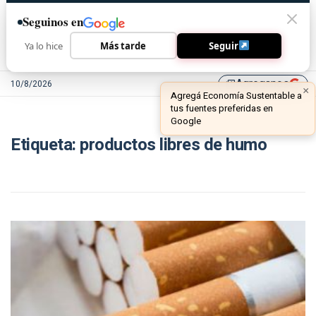
Seguinos en
Ya lo hice
Más tarde
Seguir
Agreganos
10/8/2026
library_add
×
Agregá Economía Sustentable a
tus fuentes preferidas en
Google
Etiqueta:
productos libres de humo