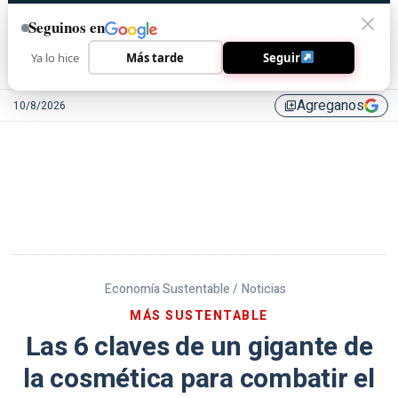
Seguinos en
Ya lo hice
Más tarde
Seguir
Agreganos
10/8/2026
library_add
Economía Sustentable /
Noticias
MÁS SUSTENTABLE
Las 6 claves de un gigante de
la cosmética para combatir el