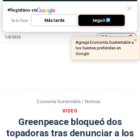
Seguinos en
Ya lo hice
Más tarde
Seguir
Agreganos
7/8/2026
library_add
Economía Sustentable /
Noticias
VIDEO
Greenpeace bloqueó dos
topadoras tras denunciar a los