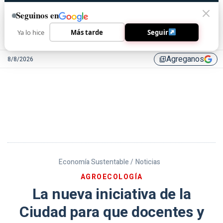
Seguinos en
Ya lo hice
Más tarde
Seguir
Agreganos
8/8/2026
library_add
Economía Sustentable /
Noticias
AGROECOLOGÍA
La nueva iniciativa de la
Ciudad para que docentes y