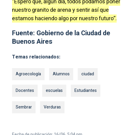
“Espero que, algún día, todos podamos poner
nuestro granito de arena y sentir así que
estamos haciendo algo por nuestro futuro”.
Fuente: Gobierno de la Ciudad de
Buenos Aires
Temas relacionados:
Agroecología
Alumnos
ciudad
Docentes
escuelas
Estudiantes
Sembrar
Verduras
Fecha de publicación: 16/06, 5:04 pm