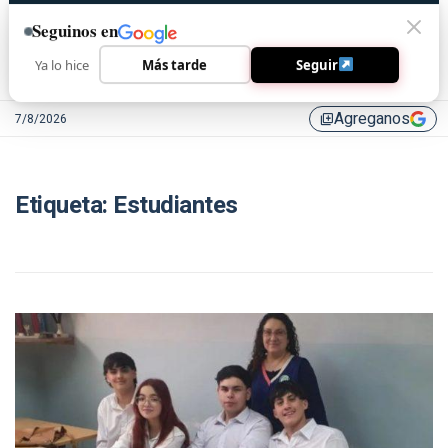
Seguinos en
Ya lo hice
Más tarde
Seguir
Agreganos
7/8/2026
library_add
Etiqueta:
Estudiantes