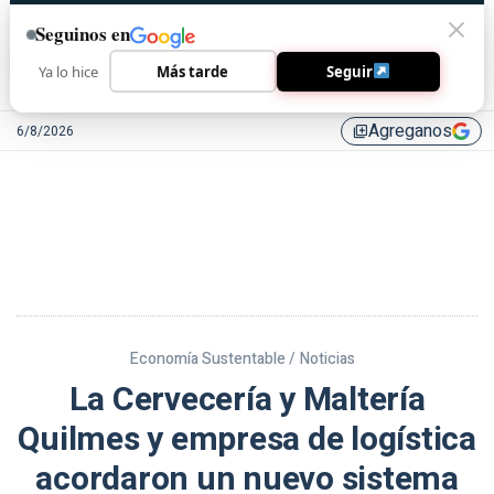
Seguinos en
Ya lo hice
Más tarde
Seguir
Agreganos
6/8/2026
library_add
Economía Sustentable /
Noticias
La Cervecería y Maltería
Quilmes y empresa de logística
acordaron un nuevo sistema