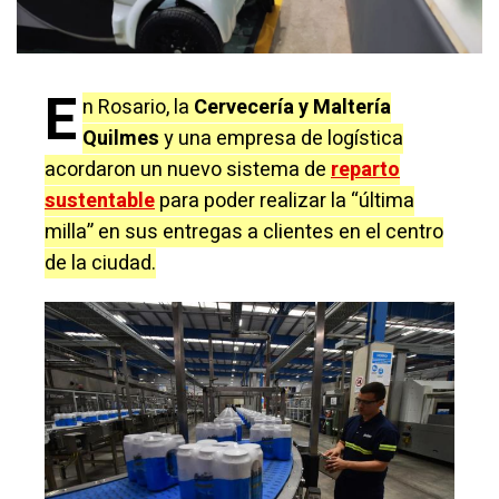
E
n Rosario, la
Cervecería y Maltería
Quilmes
y una empresa de logística
acordaron un nuevo sistema de
reparto
sustentable
para poder realizar la “última
milla” en sus entregas a clientes en el centro
de la ciudad.