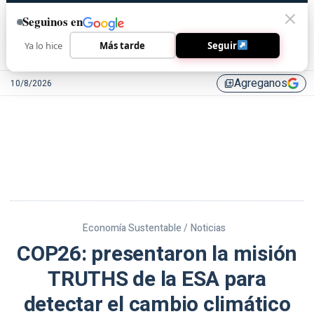
Seguinos en
Ya lo hice
Más tarde
Seguir
Agreganos
10/8/2026
library_add
Economía Sustentable /
Noticias
COP26: presentaron la misión
TRUTHS de la ESA para
detectar el cambio climático