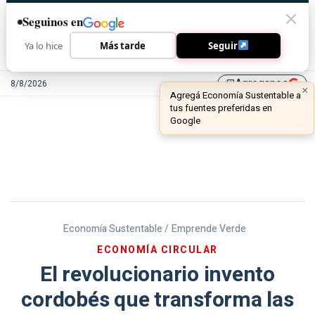
Seguinos en
Ya lo hice
Más tarde
Seguir
Agreganos
8/8/2026
library_add
Economía Sustentable /
Emprende Verde
ECONOMÍA CIRCULAR
El revolucionario invento
cordobés que transforma las