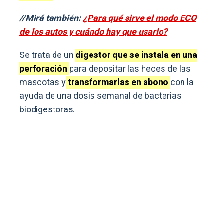
//Mirá también:
¿Para qué sirve el modo ECO
de los autos y cuándo hay que usarlo?
Se trata de un
digestor que se instala en una
perforación
para depositar las heces de las
mascotas y
transformarlas en abono
con la
ayuda de una dosis semanal de bacterias
biodigestoras.