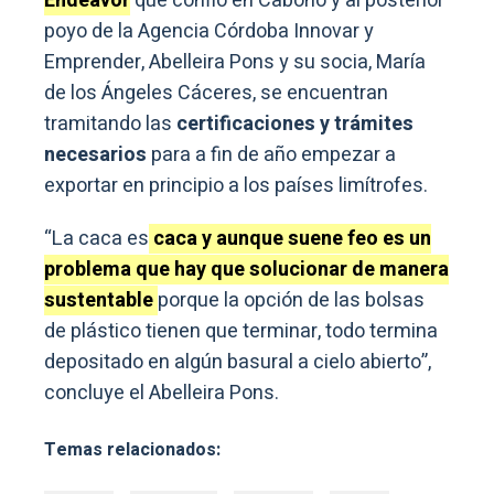
Endeavor
que confió en Cabono y al posterior
poyo de la Agencia Córdoba Innovar y
Emprender, Abelleira Pons y su socia, María
de los Ángeles Cáceres, se encuentran
tramitando las
certificaciones y trámites
necesarios
para a fin de año empezar a
exportar en principio a los países limítrofes.
“La caca es
caca y aunque suene feo es un
problema que hay que solucionar de manera
sustentable
porque la opción de las bolsas
de plástico tienen que terminar, todo termina
depositado en algún basural a cielo abierto”,
concluye el Abelleira Pons.
Temas relacionados: