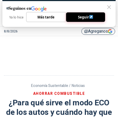
Seguinos en
Ya lo hice
Más tarde
Seguir
Agreganos
8/8/2026
library_add
Economía Sustentable /
Noticias
AHORRAR COMBUSTIBLE
¿Para qué sirve el modo ECO
de los autos y cuándo hay que