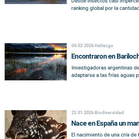
Desde insectos casi imperce
ranking global por la cantid
04.02.2026
Hallazgo
Encontraron en Bariloc
Investigadoras argentinas de
adaptarse a las frías aguas 
23.01.2026
Biodiversidad
Nace en España un mamí
El nacimiento de una cría de 