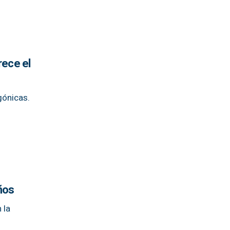
rece el
gónicas.
ños
 la