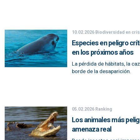
10.02.2026
Biodiversidad en cris
Especies en peligro crí
en los próximos años
La pérdida de hábitats, la c
borde de la desaparición.
05.02.2026
Ranking
Los animales más pelig
amenaza real