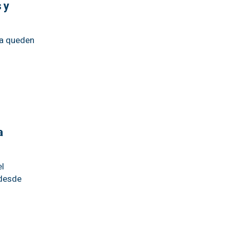
 y
ta queden
a
el
 desde