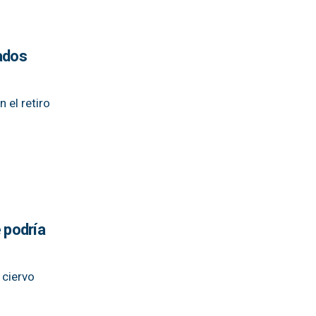
sados
 el retiro
 podría
 ciervo