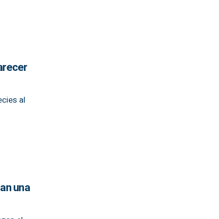
arecer
cies al
tan una