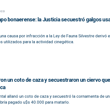
eco
ampo bonaerense: la Justicia secuestró galgos u
una causa por infracción a la Ley de Fauna Silvestre derivó en
os utilizados para la actividad cinegética.
aron un coto de caza y secuestraron un ciervo que
ica
tal allanó un coto de caza y secuestró la cornamenta de un
abría pagado u$s 40.000 para matarlo.