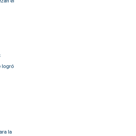
zan el
s
 logró
ara la