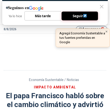
Seguinos en
Ya lo hice
Más tarde
Seguir
Agreganos
8/8/2026
library_add
Economía Sustentable /
Noticias
IMPACTO AMBIENTAL
El papa Francisco habló sobre
el cambio climático y advirtió