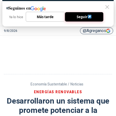
Seguinos en
Ya lo hice
Más tarde
Seguir
Agreganos
9/8/2026
library_add
Economía Sustentable /
Noticias
ENERGÍAS RENOVABLES
Desarrollaron un sistema que
promete potenciar a la