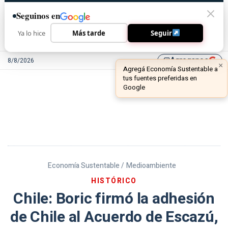
Seguinos en
Ya lo hice
Más tarde
Seguir
Agreganos
8/8/2026
library_add
Economía Sustentable /
Medioambiente
HISTÓRICO
Chile: Boric firmó la adhesión
de Chile al Acuerdo de Escazú,