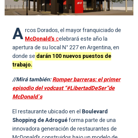
A
rcos Dorados, el mayor franquiciado de
McDonald’s
c
elebrará este año la
apertura de su local N° 227 en Argentina, en
donde se
darán 100 nuevos puestos de
trabajo.
//Mirá también:
Romper barreras: el primer
episodio del vodcast “#LibertadDeSer”de
McDonald´s
El restaurante ubicado en el
Boulevard
Shopping de Adrogué
forma parte de una
innovadora generación de restaurantes de
McDonald’s construidos bajo un modelo de