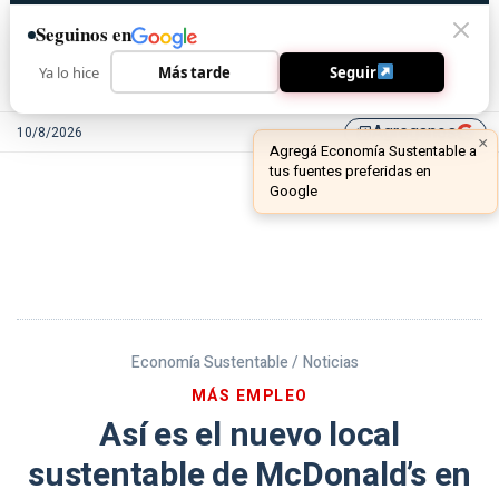
Seguinos en
Ya lo hice
Más tarde
Seguir
Agreganos
10/8/2026
library_add
Economía Sustentable /
Noticias
MÁS EMPLEO
Así es el nuevo local
sustentable de McDonald’s en