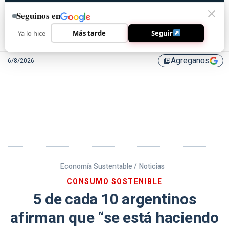
Seguinos en
Ya lo hice
Más tarde
Seguir
Agreganos
6/8/2026
library_add
Economía Sustentable /
Noticias
CONSUMO SOSTENIBLE
5 de cada 10 argentinos
afirman que “se está haciendo