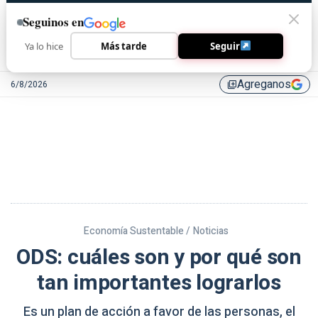
Seguinos en
Ya lo hice
Más tarde
Seguir
Agreganos
6/8/2026
library_add
Economía Sustentable /
Noticias
ODS: cuáles son y por qué son
tan importantes lograrlos
Es un plan de acción a favor de las personas, el