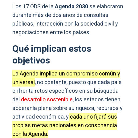
Los 17 ODS de la
Agenda 2030
se elaboraron
durante más de dos años de consultas
públicas, interacción con la sociedad civil y
negociaciones entre los países.
Qué implican estos
objetivos
La Agenda implica un compromiso común y
universal
, no obstante, puesto que cada país
enfrenta retos específicos en su búsqueda
del
desarrollo sostenible
, los estados tienen
soberanía plena sobre su riqueza, recursos y
actividad económica, y
cada uno fijará sus
propias metas nacionales en consonancia
con la Agenda.