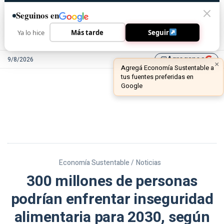
Seguinos en
Ya lo hice
Más tarde
Seguir
Agreganos
9/8/2026
library_add
Economía Sustentable /
Noticias
300 millones de personas
podrían enfrentar inseguridad
alimentaria para 2030, según