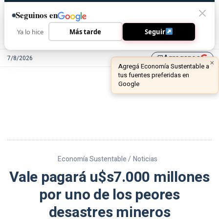
Seguinos en
Ya lo hice
Más tarde
Seguir
Agreganos
7/8/2026
library_add
Economía Sustentable /
Noticias
Vale pagará u$s7.000 millones
por uno de los peores
desastres mineros