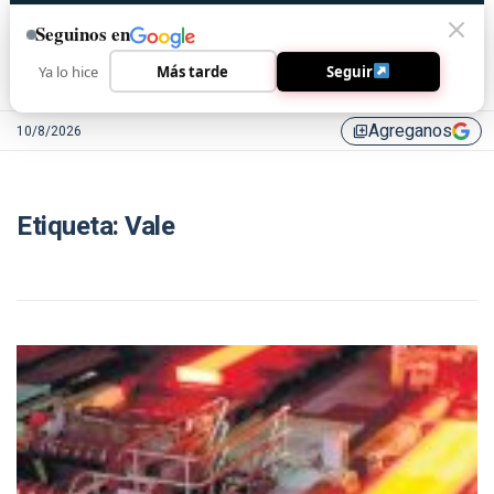
Seguinos en
Ya lo hice
Más tarde
Seguir
Agreganos
10/8/2026
library_add
Etiqueta:
Vale