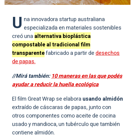
U
na innovadora startup australiana
especializada en materiales sostenibles
creó una
alternativa bioplástica
compostable al tradicional film
transparente
fabricado a partir de
desechos
de papas.
//Mirá también:
10 maneras en las que podés
ayudar a reducir la huella ecológica
El film Great Wrap se elabora
usando almidón
extraído de cáscaras de papas, junto con
otros componentes como aceite de cocina
usado y mandioca, un tubérculo que también
contiene almidón.