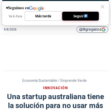
Seguinos en
Ya lo hice
Más tarde
Seguir
Agreganos
9/8/2026
library_add
Economía Sustentable /
Emprende Verde
INNOVACIÓN
Una startup australiana tiene
la solución para no usar más