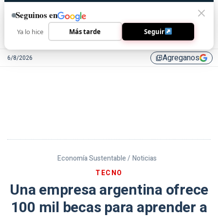
Seguinos en
Ya lo hice
Más tarde
Seguir
Agreganos
6/8/2026
library_add
Economía Sustentable /
Noticias
TECNO
Una empresa argentina ofrece
100 mil becas para aprender a