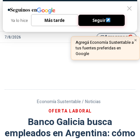
Seguinos en
Ya lo hice
Más tarde
Seguir
Agreganos
7/8/2026
library_add
Economía Sustentable /
Noticias
OFERTA LABORAL
Banco Galicia busca
empleados en Argentina: cómo