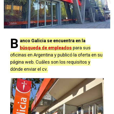
B
anco Galicia se encuentra en la
búsqueda de empleados
para sus
oficinas en Argentina y publicó la oferta en su
página web. Cuáles son los requisitos y
dónde enviar el cv.