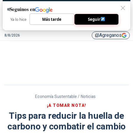
Seguinos en
Ya lo hice
Más tarde
Seguir
Agreganos
8/8/2026
library_add
Economía Sustentable /
Noticias
¡A TOMAR NOTA!
Tips para reducir la huella de
carbono y combatir el cambio