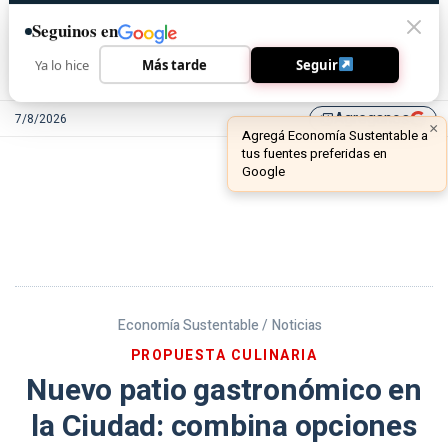
Seguinos en
Ya lo hice
Más tarde
Seguir
Agreganos
7/8/2026
library_add
Economía Sustentable /
Noticias
PROPUESTA CULINARIA
Nuevo patio gastronómico en
la Ciudad: combina opciones