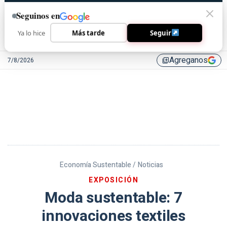
Seguinos en
Ya lo hice
Más tarde
Seguir
Agreganos
7/8/2026
library_add
Economía Sustentable /
Noticias
EXPOSICIÓN
Moda sustentable: 7
innovaciones textiles