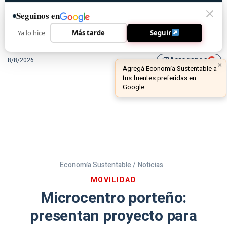
Seguinos en
Ya lo hice
Más tarde
Seguir
Agreganos
8/8/2026
library_add
Economía Sustentable /
Noticias
MOVILIDAD
Microcentro porteño:
presentan proyecto para