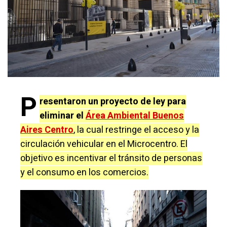
P
resentaron un proyecto de ley para
eliminar el
Área Ambiental Buenos
Aires Centro
, la cual restringe el acceso y la
circulación vehicular en el Microcentro. El
objetivo es incentivar el tránsito de personas
y el consumo en los comercios.