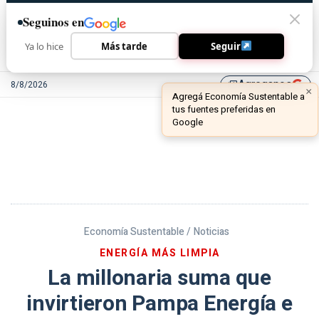
Seguinos en
Ya lo hice
Más tarde
Seguir
Agreganos
8/8/2026
library_add
Economía Sustentable /
Noticias
ENERGÍA MÁS LIMPIA
La millonaria suma que
invirtieron Pampa Energía e