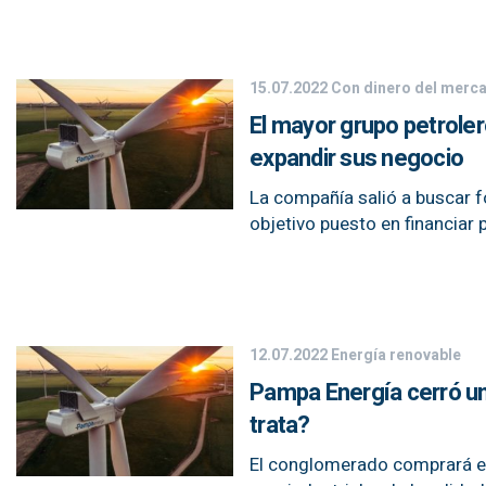
15.07.2022
Con dinero del merc
El mayor grupo petroler
expandir sus negocio
La compañía salió a buscar 
objetivo puesto en financiar 
12.07.2022
Energía renovable
Pampa Energía cerró un
trata?
El conglomerado comprará en