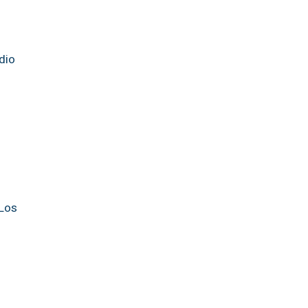
dio
 Los