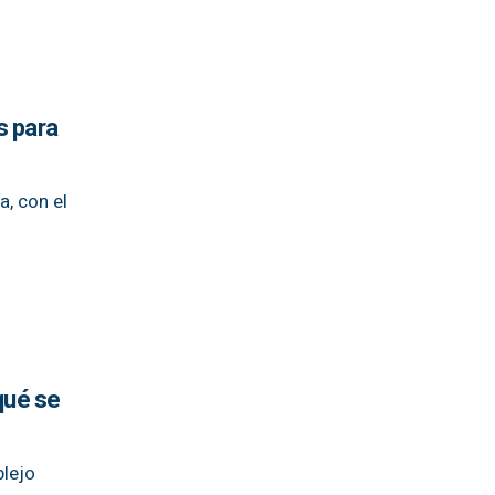
s para
, con el
qué se
plejo