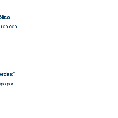
ólico
e 100.000
erdes”
ipo por