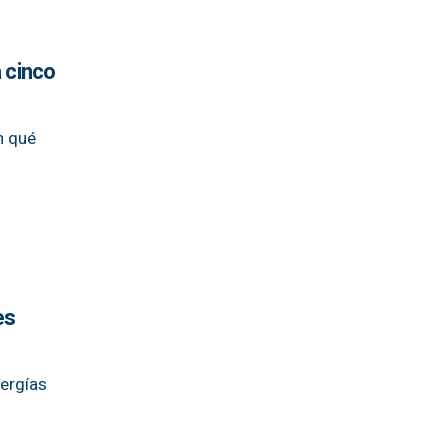
 cinco
n qué
es
nergías