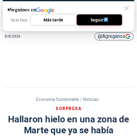
Seguinos en
Ya lo hice
Más tarde
Seguir
Agreganos
8/8/2026
library_add
Economía Sustentable /
Noticias
SORPRESA
Hallaron hielo en una zona de
Marte que ya se había