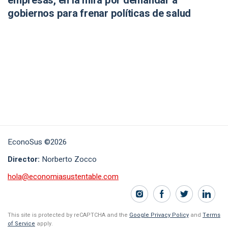
empresas, en la mira por demandar a
gobiernos para frenar políticas de salud
EconoSus ©2026
Director:
Norberto Zocco
hola@economiasustentable.com
This site is protected by reCAPTCHA and the
Google Privacy Policy
and
Terms
of Service
apply.