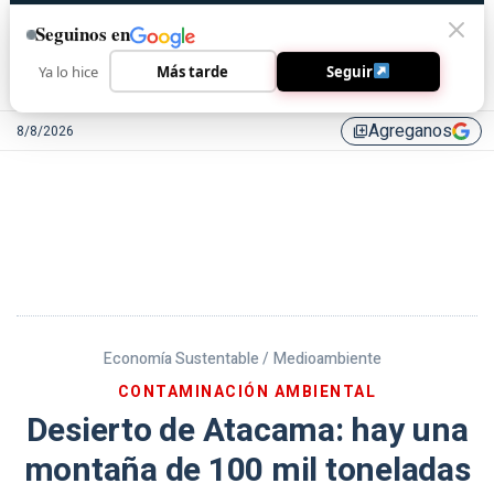
Seguinos en
Ya lo hice
Más tarde
Seguir
Agreganos
8/8/2026
library_add
Economía Sustentable /
Medioambiente
CONTAMINACIÓN AMBIENTAL
Desierto de Atacama: hay una
montaña de 100 mil toneladas