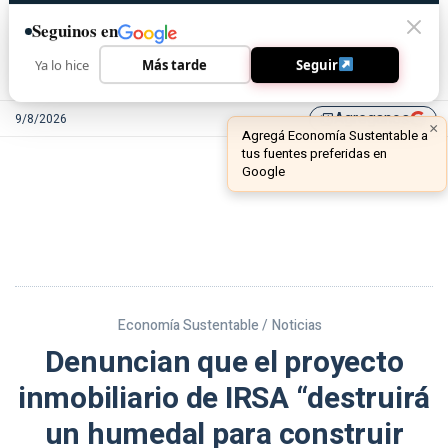
Seguinos en
Ya lo hice
Más tarde
Seguir
Agreganos
9/8/2026
library_add
Economía Sustentable /
Noticias
Denuncian que el proyecto
inmobiliario de IRSA “destruirá
un humedal para construir