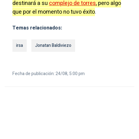
destinará a su
complejo de torres
, pero algo
que por el momento no tuvo éxito
.
Temas relacionados:
irsa
Jonatan Baldiviezo
Fecha de publicación: 24/08, 5:00 pm