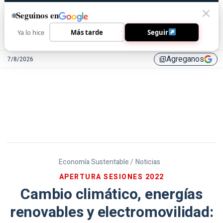
Seguinos en
Ya lo hice
Más tarde
Seguir
Agreganos
7/8/2026
library_add
Economía Sustentable /
Noticias
APERTURA SESIONES 2022
Cambio climático, energías
renovables y electromovilidad: