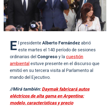
E
l presidente
Alberto Fernández
abrió
este martes el 140 período de sesiones
ordinarias del
Congreso
y la
cuestión
ambiental
estuve presente en el discurso que
emitió en su tercera visita al Parlamento al
mando del Ejecutivo.
//Mirá también:
Daymak fabricará autos
eléctricos de alta gama en Argentina:
modelo, características y precio