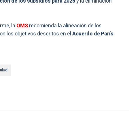
ción de los subsidios para 2025
y la eliminación
orme, la
OMS
recomienda la alineación de los
n los objetivos descritos en el
Acuerdo de París
.
alud