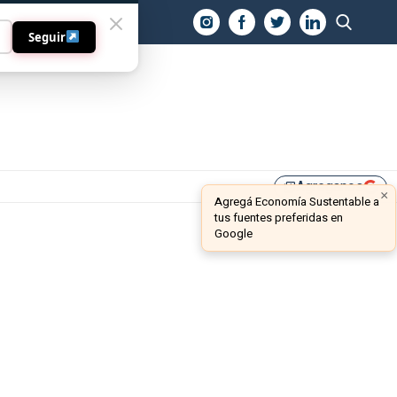
O
Seguir
Agreganos
library_add
×
Agregá Economía Sustentable a
tus fuentes preferidas en
Google