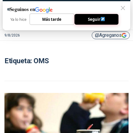
Seguinos en
Ya lo hice
Más tarde
Seguir
Agreganos
9/8/2026
library_add
Etiqueta:
OMS