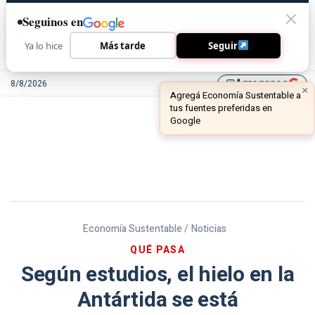
Seguinos en
Ya lo hice
Más tarde
Seguir
Agreganos
8/8/2026
library_add
Economía Sustentable /
Noticias
QUÉ PASA
Según estudios, el hielo en la
Antártida se está