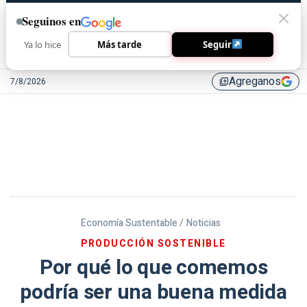
Seguinos en
Ya lo hice
Más tarde
Seguir
Agreganos
7/8/2026
library_add
Economía Sustentable /
Noticias
PRODUCCIÓN SOSTENIBLE
Por qué lo que comemos
podría ser una buena medida