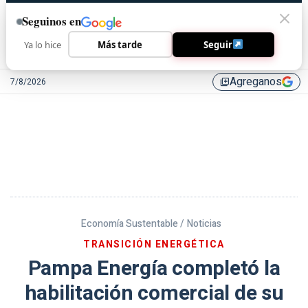
Seguinos en
Ya lo hice
Más tarde
Seguir
Agreganos
7/8/2026
library_add
Economía Sustentable /
Noticias
TRANSICIÓN ENERGÉTICA
Pampa Energía completó la
habilitación comercial de su