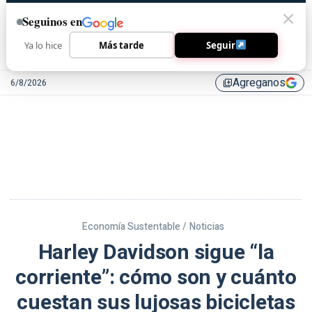
Seguinos en
Ya lo hice
Más tarde
Seguir
Agreganos
6/8/2026
library_add
Economía Sustentable /
Noticias
Harley Davidson sigue “la
corriente”: cómo son y cuánto
cuestan sus lujosas bicicletas