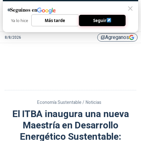
Seguinos en
Ya lo hice
Más tarde
Seguir
Agreganos
8/8/2026
library_add
Economía Sustentable /
Noticias
El ITBA inaugura una nueva
Maestría en Desarrollo
Energético Sustentable: