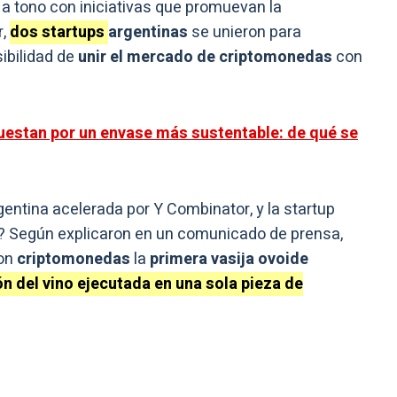
a tono con iniciativas que promuevan la
r,
dos startups
argentinas
se unieron para
sibilidad de
unir el mercado de criptomonedas
con
estan por un envase más sustentable: de qué se
entina acelerada por Y Combinator, y la startup
iva? Según explicaron en un comunicado de prensa,
con
criptomonedas
la
primera vasija ovoide
n del vino ejecutada en una sola pieza de