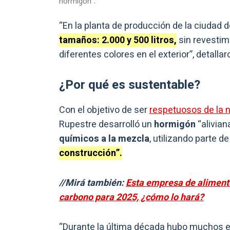
hormigón”.
“En la planta de producción de la ciudad d
tamaños: 2.000 y 500 litros,
sin revestimi
diferentes colores en el exterior”, detallar
¿Por qué es sustentable?
Con el objetivo de ser
respetuosos de la 
Rupestre desarrolló un
hormigón
“alivian
químicos a la mezcla
, utilizando parte d
construcción”.
//Mirá también:
Esta empresa de alimento
carbono para 2025, ¿cómo lo hará?
“Durante la última década hubo muchos 