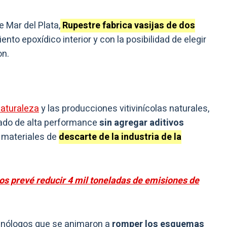
e Mar del Plata,
Rupestre fabrica vasijas de dos
ento epoxídico interior y con la posibilidad de elegir
on.
naturaleza
y las producciones vitivinícolas naturales,
ado de alta performance
sin agregar aditivos
e materiales de
descarte de la industria de la
s prevé reducir 4 mil toneladas de emisiones de
enólogos que se animaron a
romper los esquemas