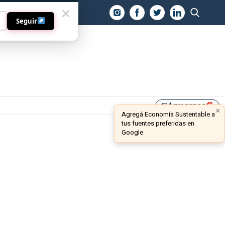
O
Seguir
Agreganos
library_add
×
Agregá Economía Sustentable a
tus fuentes preferidas en
Google