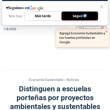
Seguinos en
Ya lo hice
Más tarde
Seguir
Agreganos
7/8/2026
library_add
Economía Sustentable /
Noticias
Distinguen a escuelas
porteñas por proyectos
ambientales y sustentables