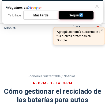
Seguinos en
Ya lo hice
Más tarde
Seguir
Agreganos
8/8/2026
library_add
Economía Sustentable /
Noticias
INFORME DE LA CEPAL
Cómo gestionar el reciclado de
las baterías para autos